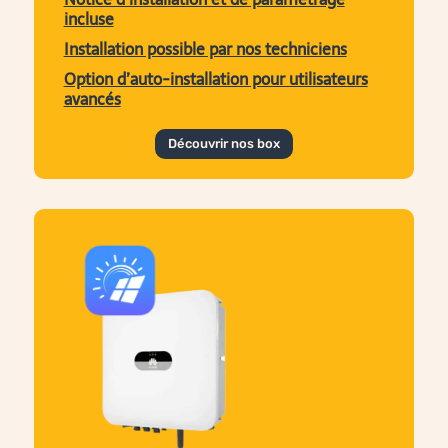
incluse
Installation possible par nos techniciens
Option d’auto-installation pour utilisateurs
avancés
Découvrir nos box